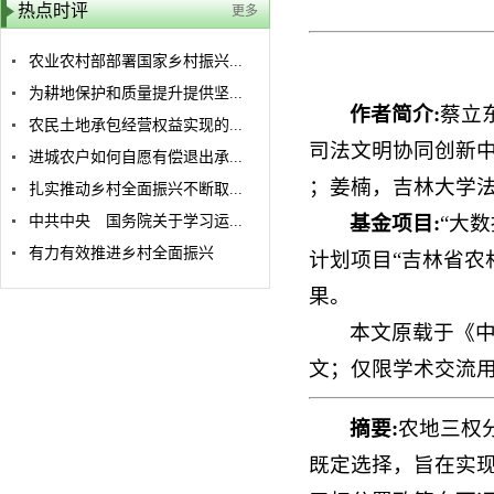
热点时评
更多
农业农村部部署国家乡村振兴...
为耕地保护和质量提升提供坚...
作者简介:
蔡立
农民土地承包经营权益实现的...
司法文明协同创新中
进城农户如何自愿有偿退出承...
；姜楠，吉林大学法
扎实推动乡村全面振兴不断取...
基金项目:
“大数
中共中央 国务院关于学习运...
有力有效推进乡村全面振兴
计划项目“吉林省农村
果。
本文原载于《中
文；仅限学术交流
摘要:
农地三权
既定选择，旨在实