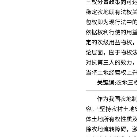
三权分置政策向可
稳定农地既有法权
包权即为现行法中
依据权利行使的用
定的次级用益物权，
论层面，囿于物权
对抗第三人的效力，
当将土地经营权上
关键词:
农地三
作为我国农地
容。“坚持农村土地
体土地所有权性质
除农地流转障碍，