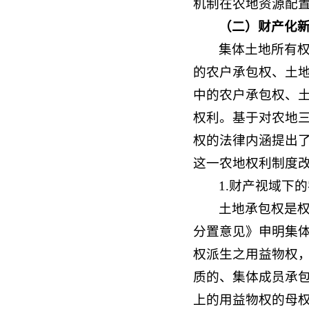
机制在农地资源配
（
二
）
财产化
集体土地所有
的农户承包权、土
中的农户承包权、
权利。基于对农地
权的法律内涵提出
这一农地权利制度
1.财产视域下
土地承包权是
分置意见》申明集
权派生之用益物权
质的、集体成员承
上的用益物权的母