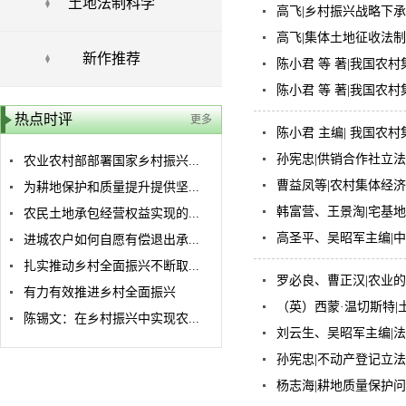
土地法制科学
高飞|乡村振兴战略下
高飞|集体土地征收法
新作推荐
陈小君 等 著|我国农
陈小君 等 著|我国农
热点时评
更多
陈小君 主编| 我国农
孙宪忠|供销合作社立
农业农村部部署国家乡村振兴...
曹益凤等|农村集体经
为耕地保护和质量提升提供坚...
韩富营、王景淘|宅基
农民土地承包经营权益实现的...
高圣平、吴昭军主编|
进城农户如何自愿有偿退出承...
扎实推动乡村全面振兴不断取...
罗必良、曹正汉|农业
有力有效推进乡村全面振兴
（英）西蒙·温切斯特
陈锡文：在乡村振兴中实现农...
刘云生、吴昭军主编|
孙宪忠|不动产登记立
杨志海|耕地质量保护