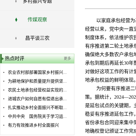
乡村振兴专题
传媒观察
以家庭承包经营为
经营以来，党中央一直
制度体系，依法维护农民
昌平谈三农
有序推进第二轮土地承
确保绝大多数农户承包地
热点时评
更多
承包到期后再延长30
对做好这项工作的有计
农业农村部部署国家乡村振兴...
地承包权益的鲜明体现
为耕地保护和质量提升提供坚...
为何要有序推进二
农民土地承包经营权益实现的...
策。据统计，2024—2
进城农户如何自愿有偿退出承...
是延包试点的关键期，
扎实推动乡村全面振兴不断取...
稳妥有序推进延包工作
中共中央 国务院关于学习运...
省份承包合同迎来集中
有力有效推进乡村全面振兴
地确权登记颁证工作完