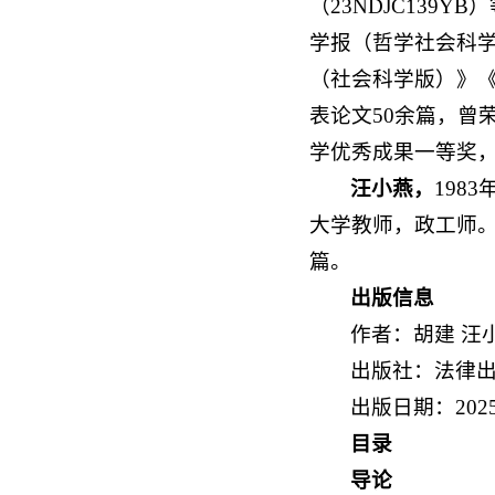
（23NDJC13
学报（哲学社会科
（社会科学版）》
表论文50余篇，曾
学优秀成果一等奖，
汪小燕，
198
大学教师，政工师
篇。
出版信息
作者：胡建 汪
出版社：法律
出版日期：202
目录
导论