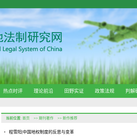
热点时评
理论前沿
田野实证
政策法规
判解
当前位置:
首页
>>
期刊著作
>>
新作推荐
程雪阳|中国地权制度的反思与变革