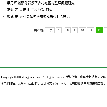
梁丹辉|城镇化背景下农村宅基地整理问题研究
高海 著 |农用地“三权分置”研究
戴威 著| 农村集体经济组织成员权制度研究
...
共224条
上页
1
8
9
10
11
12
CopyRight©2016 illss.gdufs.edu.cn All Rights reserved. 版权所有：中国土地法制研究网
益性学术网站，无任何商业目的。因部分文章源于网络，如有侵权请来邮或来电告知，