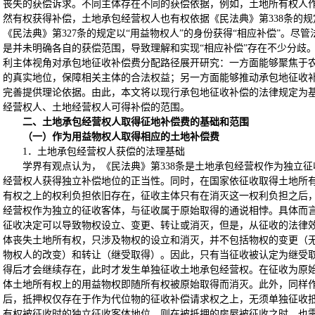
丧失的获偿诉求。不同主体存在不同的获偿依据，例如，土地所有权人
然有权获得补偿，土地承包经营权人也有权依据《民法典》第338条的规
《民法典》第327条的规定以“用益物权人”的身份获得“相应补偿”。尽
是并未明确各自的获偿范围，导致理解和实现“相应补偿”存在不少分歧
利主体视角对承包地征收补偿费分配路径展开研究：一方面能够聚焦于
的真实地位，保障相关主体的合法权益；另一方面能够推动承包地征收
完善提供理论依据。由此，本文将以现行承包地征收补偿的法律规定为
经营权人、土地经营权人可得补偿的范围。
二、土地承包经营权人取得征地补偿费的基础和范围
（一）作为用益物权人取得相应的土地补偿费
1．土地承包经营权人获偿的法理基础
学界有观点认为，《民法典》第338条是土地承包经营权作为独立
经营权人获得独立补偿地位的正当性。同时，在国家依征收取得土地所
有权之上的权利负担依旧存在，征收主体只有在消灭这一权利负担之后
经营权作为独立的征收客体，与征收属于原始取得的通说相悖。具体而言
征收决定可以导致物权设立、变更、转让或消灭，但是，从征收的法律
体丧失土地所有权，只涉及物权的设立和消灭，并不包括物权的变更（
物权人的改变）和转让（继受取得）。因此，只有当征收被认定为继受
得后才会继续存在，此时才发生单独征收土地承包经营权。在征收为原
体土地所有权上的用益物权即随所有权被原始取得而消灭。此外，同样
后，抵押权仅存在于作为代位物的征收补偿请求权之上，无须单独征收
有权被征收时的独立征收客体地位，则在被抵押的房屋被征收之时，也