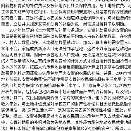
附着物和青苗的补偿费以及被征地农民社会保障费用。与土地补偿费、
主体丧失财产的补偿相比，社会保障费用和安置补助费是带有保障性质
就前者而言，其是将被征地农民纳入相应的社会保障体系，与补偿费的
而言，立法并未规定安置补助费的补偿对象，尚需通过解释予以明确。
2004年修订的《土地管理法》第47条规定，安置补助费以需安置
数量是指被征收耕地数量除以被征地前平均每人占有的耕地数量，在农
下，村人口数量越多，人均耕地数量就越少，那么计算出来的需安置人
30年不变，家庭成员新添人口无法分到承包地，这种不以家庭承包耕地
家庭明显不合理。但同一承包地上人口变动，无论是增加还是减少均会
的人口数量随人均占有的承包地变动的计算方式才能直接计算出因承包
多地少的家庭，按照人均承包地数量反而能准确计算出其家庭中受到征
助费是纯粹对因征收丧失承包地而需安置的农民的补偿。并且，2004年
地补偿费和安置补助费“尚不能使需要安置的农民保持原有生活水平”的
费的目的均为保障“农民保持原有生活水平”，但“原有生活水平”包含两
产权的价值，包括承包地因具备市场流通性而产生的流转价值，以及农
价值；其二，农民因前两类价值而享有的就业价值，也即农民因流转承
收入来源。与土地补偿费是对承包农户的财产性补偿并且无法做出数额
民保持后一类“原有生活水平”，是对需安置农民的保障性补偿，因此，
调整。据此，安置补助费是对需安置农民因丧失承包地而失去就业机会
中，安置补助费的补偿对象为失地农民，其性质为承包地对农民就业功
法》第16条规定“家庭承包的承包方是本集体经济组织的农户”，所以，2