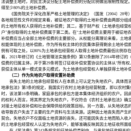
法调整土地时，对民主决议分配土地补偿费的分配比例做出限制性规定
得至少80%的土地补偿费。
《国务院关于深化改革严格土地管理的决定》（国发〔2004〕28号
各地规范性文件的规定来看，被征地农户取得的土地补偿费由两部分组
的土地所有权人获得的土地补偿费；其二，基于财产权（土地承包经营权
户”身份取得的土地补偿费属于第二类。在“土地补偿费主要用于被征地
补偿费应当占全部土地补偿费的主要部分。从权能分离理论来看，土地
权能体现的土地补偿款，作为所有权主体的农民集体获得剩余土地补偿
例有可取之处，以80%为土地承包经营权人取得土地补偿费最低比例存
看，2021年修订的《土地管理法实施条例》第32条删除了2014年修订
偿费的归属主体，并于第29条将签订征收补偿安置协议的主体从“所有权
获偿主体从单一模式变多元模式，为土地承包经营权人单独获得土地补
（二）作为失地农户取得安置补助费
丧失土地的土地承包经营权人在本质上可认定为失地农户。具体而
地承包法》第3条的规定，我国实行农村土地承包经营制度，即以农村集
时，该法第16条明确，家庭承包的承包方是本集体经济组织的农户。因
的权利人而言，将其界定为失地农户，不仅符合《农村土地承包法》确立
对接土地征收补偿和社会保障供给的政策目标。另一方面，从失地状态
收导致农户失去了主要的生产资料与生活来源。这种因土地丧失而产生的
契合。失地农户不仅面临土地资源的丧失，还可能因失去土地而陷入收
的土地承包经营权人认定为失地农户，能够准确反映其因土地征收所面
在《民法典》第243条规定的征地补偿类别中，与承包地征收相关