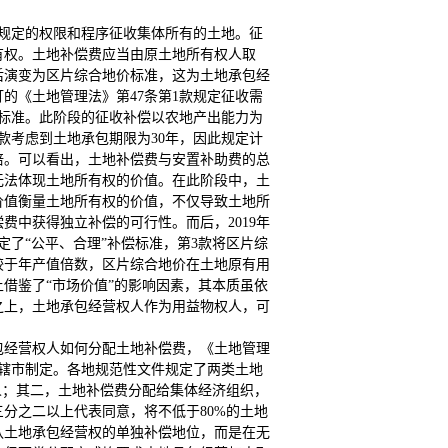
律规定的权限和程序征收集体所有的土地。征
有权。土地补偿费应当由原土地所有权人取
后演变为区片综合地价标准，这为土地承包经
订的《土地管理法》第47条第1款规定征收需
标准。此阶段的征收补偿以农地产出能力为
款考虑到土地承包期限为30年，因此规定计
倍。可以看出，土地补偿费与安置补助费的总
无法体现土地所有权的价值。在此阶段中，土
价值衡量土地所有权的价值，不仅导致土地所
费中获得独立补偿的可行性。而后，2019年
定了“公平、合理”补偿标准，第3款将区片综
较于年产值倍数，区片综合地价在土地原有用
借鉴了“市场价值”的影响因素，其本质虽依
之上，土地承包经营权人作为用益物权人，可
包经营权人如何分配土地补偿费，《土地管理
直辖市制定。各地规范性文件规定了两类土地
人；其二，土地补偿费分配给集体经济组织，
分之二以上代表同意，将不低于80%的土地
认土地承包经营权的单独补偿地位，而是在无