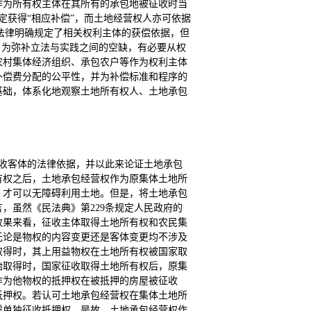
作为所有权主体在其所有的承包地被征收时当
定获得“相应补偿”，而土地经营权人亦可依据
管法律明确规定了相关权利主体的获偿依据，但
。为弥补立法与实践之间的空缺，有必要从权
农村集体经济组织、承包农户等作为权利主体
补偿费分配的公平性，并为补偿标准和程序的
基础，体系化地观察土地所有权人、土地承包
征收客体的法律依据，并以此来论证土地承包
有权之后，土地承包经营权作为原集体土地所
，才可以无障碍利用土地。但是，将土地承包
，虽然《民法典》第229条规定人民政府的
效果来看，征收主体取得土地所有权和农民集
无论是物权的内容变更还是客体变更均不涉及
取得时，其上用益物权在土地所有权被国家取
始取得时，国家征收取得土地所有权后，原集
作为他物权的抵押权在被抵押的房屋被征收
抵押权。若认可土地承包经营权在集体土地所
需单独征收抵押权。是故，土地承包经营权作