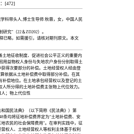
读：[
472
]
院学科带头人,博士生导师:秋蓉，女，中国人民
究”（22＆ZD202）。
注释已略，如需援引，请核对期刊原文。本文
。
善土地征收制度、促进社会公平正义的重要内
人因用益物权人身份与失地农户身份分别取得土
中获得次要部分的补偿。土地经营权人经由登
计算依据从土地补偿费中取得部分补偿。在其
有补偿地位。在土地承包经营权以及登记的土
权人所分得的土地补偿费主张物上代位效力。
租人；物上代位性
共和国民法典》（以下简称《民法典》）第
48条均将征地补偿费界定为“土地补偿费、安
地农民的社会保障费用”。在审判实践中，征
经营权人、土地经营权人等权利主体基于权利