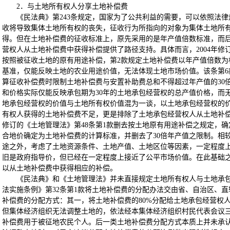
2．与土地所有权人分享土地补偿费
《民法典》第243条规定，国家为了公共利益的需要，可以依照法
收将导致集体土地所有权的丧失，征收行为所指向的对象为集体土地所
得。但在土地补偿费的征收标准上，原先采用的是年产值倍数标准，而
营权人从土地补偿费中获得补偿提供了路径支持。具体而言，2004年修
按照被征收土地的原有用途补偿，第2款规定土地补偿费以年产值倍数为
基准，仅能反映土地的农业用途价值，无法体现土地市场价值。该条第6
算征收补偿费时限制土地补偿费与安置补助费总和不得超过年产值的30
和价格实际仅能反映承包期为30年的土地承包经营权的总产值价格，而
地承包经营权的价值与土地所有权价值混为一谈，以土地承包经营权的
有权人获得的土地补偿费不足，更是排除了土地承包经营权人从土地补偿
修订的《土地管理法》第48条第1款删去按土地原有用途补偿之规定，确
合地价确定为土地补偿费的计算标准，并删去了30倍年产值之限制。相
途之外，考虑了土地资源条件、土地产值、土地区位等因素，一定程度上
旧是政府指导价，但已经在一定程度上接近了公平市场价值。在此基础
以从土地补偿费中获得相应的补偿。
《民法典》和《土地管理法》并未直接规定土地所有权人与土地承
法实施条例》第32条第1款将土地补偿费的分配办法交由省、自治区、
补偿费的分配方式：其一，将土地补偿费的80%分配给土地承包经营权
但集体经济组织无法调整土地的，依法经本集体经济组织村民代表会议三
补偿费用于被征地农民个人。后一类土地补偿费分配方式本质上并未承