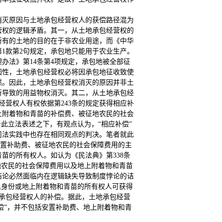
消灭原因与土地承包经营权人的获偿路径混为
营权的逻辑矛盾。其一，从土地承包经营权的
所有的土地的目的在于非农业用途，而《中华
第1款第2句规定，承包地只能用于农业生产。
办法》第14条第4项规定，承包地被全部征
因性，土地承包经营权必将因承包地征收致使
然。因此，土地承包经营权消灭的原因并非土
所导致的用益物权消灭。其二，从土地承包经
经营权人有权依据第243条的规定获得相应补
地上附着物和青苗的补偿费、被征地农民的社会
此立法表述之下，有观点认为，“相应补偿”
司法实践中也存在相同观点的判决。笔者就此
安置补助费、被征地农民的社会保障费用的主
苗的所有权人。如认为《民法典》第338条
地农民的社会保障费用以及地上附着物和青苗
结论必然面临内在逻辑缺失导致制度悖论的诘
民身份或地上附着物和青苗的所有权人可获得
地承包经营权人的补偿。据此，土地承包经营
偿”，并不包括安置补助费、地上附着物和青