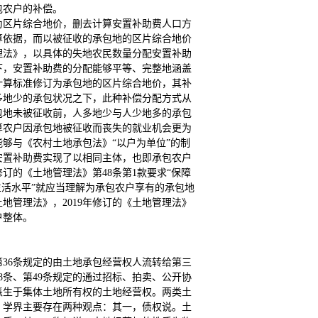
包农户的补偿。
订为区片综合地价，删去计算安置补助费人口方
算依据，而以被征收的承包地的区片综合地价
管理法》，以具体的失地农民数量分配安置补助
下，安置补助费的分配能够平等、完整地涵盖
将计算标准修订为承包地的区片综合地价，其补
多地少的承包状况之下，此种补偿分配方式从
包地未被征收前，人多地少与人少地多的承包
算农户因承包地被征收而丧失的就业机会更为
够与《农村土地承包法》“以户为单位”的制
安置补助费实现了以相同主体，也即承包农户
订的《土地管理法》第48条第1款要求“保障
生活水平”就应当理解为承包农户享有的承包地
地管理法》，2019年修订的《土地管理法》
户整体。
第36条规定的由土地承包经营权人流转给第三
8条、第49条规定的通过招标、拍卖、公开协
派生于集体土地所有权的土地经营权。两类土
，学界主要存在两种观点：其一，债权说。土