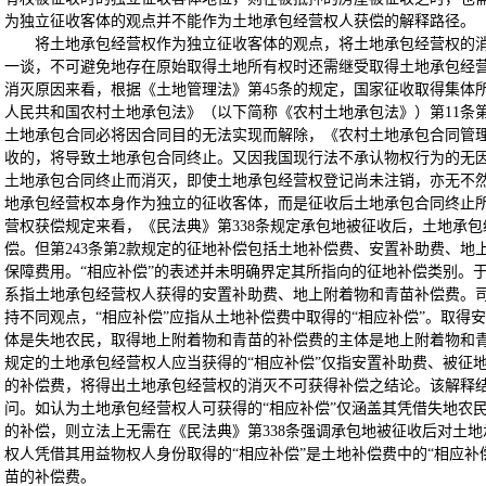
为独立征收客体的观点并不能作为土地承包经营权人获偿的解释路径。
将土地承包经营权作为独立征收客体的观点，将土地承包经营权的
一谈，不可避免地存在原始取得土地所有权时还需继受取得土地承包经
消灭原因来看，根据《土地管理法》第45条的规定，国家征收取得集体
人民共和国农村土地承包法》（以下简称《农村土地承包法》）第11条
土地承包合同必将因合同目的无法实现而解除，《农村土地承包合同管理
收的，将导致土地承包合同终止。又因我国现行法不承认物权行为的无
土地承包合同终止而消灭，即使土地承包经营权登记尚未注销，亦无不
地承包经营权本身作为独立的征收客体，而是征收后土地承包合同终止
营权获偿规定来看，《民法典》第338条规定承包地被征收后，土地承包
偿。但第243条第2款规定的征地补偿包括土地补偿费、安置补助费、
保障费用。“相应补偿”的表述并未明确界定其所指向的征地补偿类别。于
系指土地承包经营权人获得的安置补助费、地上附着物和青苗补偿费。
持不同观点，“相应补偿”应指从土地补偿费中取得的“相应补偿”。取得
体是失地农民，取得地上附着物和青苗的补偿费的主体是地上附着物和青
规定的土地承包经营权人应当获得的“相应补偿”仅指安置补助费、被征
的补偿费，将得出土地承包经营权的消灭不可获得补偿之结论。该解释
问。如认为土地承包经营权人可获得的“相应补偿”仅涵盖其凭借失地农
的补偿，则立法上无需在《民法典》第338条强调承包地被征收后对土
权人凭借其用益物权人身份取得的“相应补偿”是土地补偿费中的“相应补
苗的补偿费。