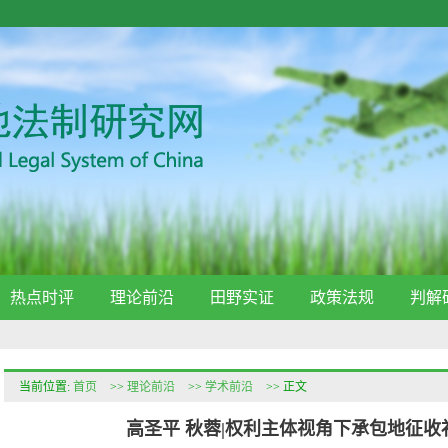
热点时评
理论前沿
田野实证
政策法规
判解
当前位置:
首页
>>
理论前沿
>>
学术前沿
>> 正文
高圣平 秋蓉|权利主体视角下承包地征