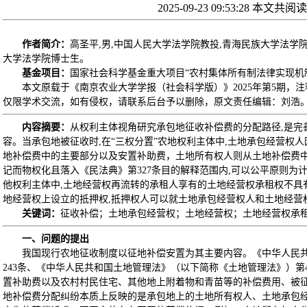
2025-09-23 09:53:28 本文共阅
作者简介：
高圣平,男,中国人民大学法学院教投,青海民族大学法学
大学法学院博士生。
基金项目：
国家社会科学基金重大项目“农村集体所有制法律实现机制研
本文原载于《南京农业大学学报（社会科学版）》2025年第5期，
仅限学术交流，如有侵权，请联系后台予以删除，原文责任编辑：刘浩
内容摘要：
从权利主体视角研究承包地征收补偿费的分配路径,是完
容。当承包地被征收时,在“三权分置”农地权利主体中,土地承包经营权
地补偿费中的主要部分以及安置补助费，土地所有权人则从土地补偿费
记而物权化且落入《民法典》第327条目的解释范围内,可以公平原则为
他权利主体中,土地经营权再流转的承租人享有的土地经营权承租权不具
地经营权上设立的抵押权,抵押权人可以就土地承包经营权人和土地经营
关键词：
征收补偿；土地承包经营权；土地经营权；土地经营权承
一、问题的提出
我国现行农地征收制度以征地补偿安置为其主要内容。《中华人民
243条、《中华人民共和国土地管理法》（以下简称《土地管理法》）第
置补助费以及农村村民住宅、其他地上附着物和青苗等的补偿费用、被征
地补偿费分配纠纷本质上反映的是承包地上的土地所有权人、土地承包