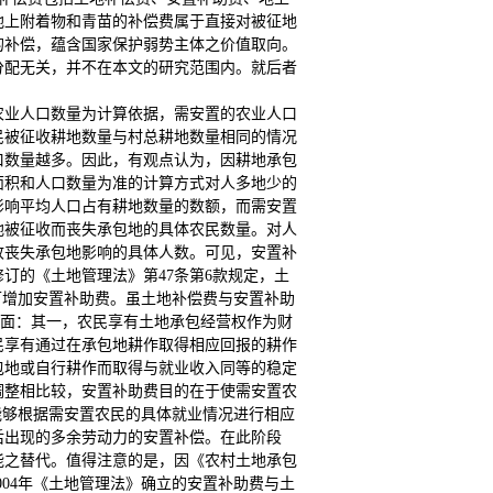
地上附着物和青苗的补偿费属于直接对被征地
的补偿，蕴含国家保护弱势主体之价值取向。
分配无关，并不在本文的研究范围内。就后者
的农业人口数量为计算依据，需安置的农业人口
民被征收耕地数量与村总耕地数量相同的情况
口数量越多。因此，有观点认为，因耕地承包
面积和人口数量为准的计算方式对人多地少的
影响平均人口占有耕地数量的数额，而需安置
地被征收而丧失承包地的具体农民数量。对人
收丧失承包地影响的具体人数。可见，安置补
修订的《土地管理法》第47条第6款规定，土
可增加安置补助费。虽土地补偿费与安置补助
方面：其一，农民享有土地承包经营权作为财
民享有通过在承包地耕作取得相应回报的耕作
包地或自行耕作而取得与就业收入同等的稳定
调整相比较，安置补助费目的在于使需安置农
能够根据需安置农民的具体就业情况进行相应
后出现的多余劳动力的安置补偿。在此阶段
能之替代。值得注意的是，因《农村土地承包
004年《土地管理法》确立的安置补助费与土