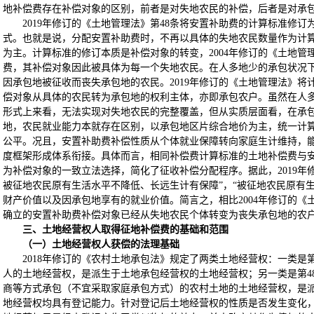
地补偿费存在补偿对象的区别，前者是对失地农民的补偿，后者是对承
2019年修订的《土地管理法》第48条将安置补助费的计算标准修
式。也就是说，分配安置补助费时，不再以具体的失地农民数量作为计
为主。计算标准的修订本质是补偿对象的转变，2004年修订的《土地
费，其补偿对象因此被具体为每一个失地农民。在人多地少的承包状况
因承包地被征收而丧失承包地的农民。2019年修订的《土地管理法》
偿对象从具体的农民转为承包地的权利主体，亦即承包农户。虽然在人
形式上来看，无法实现对失地农民的完整覆盖，但从实质层面看，在承
地，农民就业能力本就存在区别，以承包地区片综合地价为主，统一计
公平。况且，安置补助费补偿性质从个体就业保障转向家庭生计维持，能
度框架形成体系衔接。具体而言，相同补偿费计算标准的土地补偿费与
为补偿对象的一致立法选择，简化了征收补偿分配程序。据此，2019年修
被征地农民原有生活水平不降低、长远生计有保障”，“被征地农民原有
财产价值以及因承包地享有的就业价值。简言之，相比2004年修订的《土
确立的安置补助费补偿对象已经从失地农民个体转变为丧失承包地的农
三、土地经营权人取得征地补偿费的基础和范围
（一）土地经营权人获偿的法理基础
2018年修订的《农村土地承包法》规定了两类土地经营权：一类是
人的土地经营权，是派生于土地承包经营权的土地经营权；另一类是第4
商等方式承包（不宜采取家庭承包方式）的农村土地的土地经营权，是
地经营权均具有登记能力。针对登记后土地经营权的性质是否发生变化