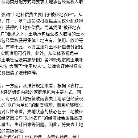
。但两类分配方式均要求土地承包经营权人取
）强调“土地补偿费主要用于被征地农户”。从
成：其一，基于成员权根据民主决议分配获得
）获得的土地补偿费。而其凭借“被征地农
农户”要求之下，土地承包经营权人取得的土地
承包经营权获得集体土地占有、使用、收益等
款。有鉴于此，地方立法对土地补偿费分配比
在实践适用可行性。此外，从法体系视角来
的《土地管理法实施条例》第26条规定的土地补
人”扩大到了“使用权人”。法律修订使得征收
偿费扫清了法律障碍。
言，一方面，从法律规定来看，根据《农村土
体经济组织内部的家庭承包为主要方式。同
此，对于因土地被征收而丧失土地承包经营权
的“以户为单位”的制度根基，而且能够精准
的对应性来看，失地状态的核心在于土地被征
经济困境与“失地农户”的经济社会属性高度
入减少、生计困难等问题。因此，将失去土地
临的实际状况。
的补偿费包括土地补偿费、安置补助费、地上