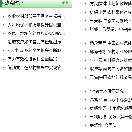
热点时评
更多
方涧|集体土地征收增
房绍坤等|农村集体产
农业农村部部署国家乡村振兴...
王天雁|生态文明视域
为耕地保护和质量提升提供坚...
张睿、马慧娟、申宇|
农民土地承包经营权益实现的...
进城农户如何自愿有偿退出承...
杨永芳等|中国农村集
扎实推动乡村全面振兴不断取...
邱泽奇等|乡村职业经
有力有效推进乡村全面振兴
李小云|乡村振兴的维度
陈锡文：在乡村振兴中实现农...
耿卓等|面向共同富裕
于霄|中国农地信托交
李俊|土地租佃研究
高富平 黄武双 |《房
房绍坤等 |土地承包经
王利明编 |民法（第十
房绍坤 |合同法